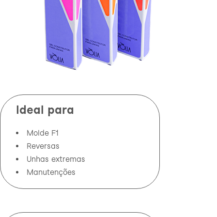
Ideal para
Molde F1
Reversas
Unhas extremas
Manutenções