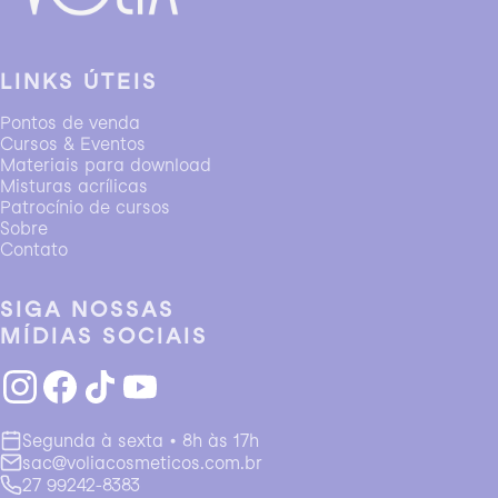
LINKS ÚTEIS
Pontos de venda
Cursos & Eventos
Materiais para download
Misturas acrílicas
Patrocínio de cursos
Sobre
Contato
SIGA NOSSAS
MÍDIAS SOCIAIS
Segunda à sexta • 8h às 17h
sac@voliacosmeticos.com.br
27 99242-8383