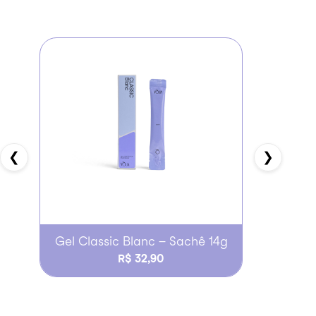
❮
❯
Gel Classic Blanc – Sachê 14g
Gel Class
R$ 32,90